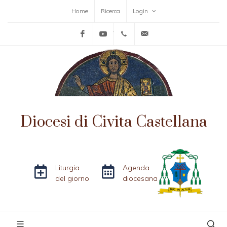
Home
Ricerca
Login
Facebook
YouTube
+39-0761-515152
info@diocesicivitacas
Diocesi di Civita Castellana
Liturgia
Agenda
del giorno
diocesana