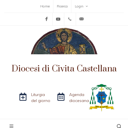
Home
Ricerca
Login
Facebook
YouTube
+39-0761-515152
info@diocesicivitacas
Diocesi di Civita Castellana
Liturgia
Agenda
del giorno
diocesana