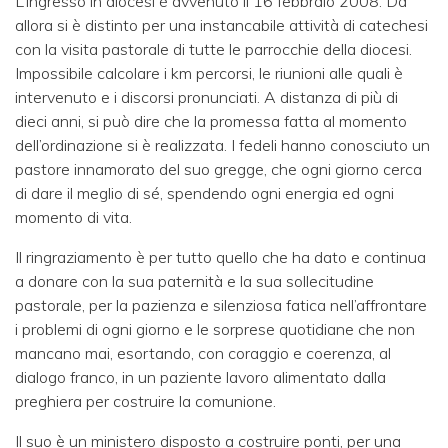
L’ingresso in diocesi è avvenuto il 16 febbraio 2008. Da
allora si è distinto per una instancabile attività di catechesi
con la visita pastorale di tutte le parrocchie della diocesi.
Impossibile calcolare i km percorsi, le riunioni alle quali è
intervenuto e i discorsi pronunciati. A distanza di più di
dieci anni, si può dire che la promessa fatta al momento
dell’ordinazione si è realizzata. I fedeli hanno conosciuto un
pastore innamorato del suo gregge, che ogni giorno cerca
di dare il meglio di sé, spendendo ogni energia ed ogni
momento di vita.
Il ringraziamento è per tutto quello che ha dato e continua
a donare con la sua paternità e la sua sollecitudine
pastorale, per la pazienza e silenziosa fatica nell’affrontare
i problemi di ogni giorno e le sorprese quotidiane che non
mancano mai, esortando, con coraggio e coerenza, al
dialogo franco, in un paziente lavoro alimentato dalla
preghiera per costruire la comunione.
Il suo è un ministero disposto a costruire ponti, per una