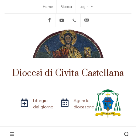
Home
Ricerca
Login
Facebook
YouTube
+39-0761-515152
info@diocesicivitacas
Diocesi di Civita Castellana
Liturgia
Agenda
del giorno
diocesana