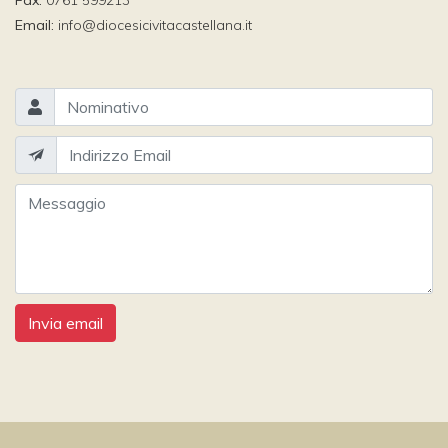
Fax:
0761 599213
Email:
info@diocesicivitacastellana.it
Invia email