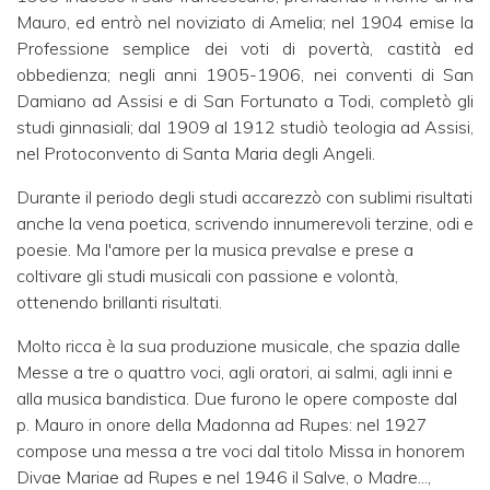
Mauro, ed entrò nel noviziato di Amelia; nel 1904 emise la
Professione semplice dei voti di povertà, castità ed
obbedienza; negli anni 1905-1906, nei conventi di San
Damiano ad Assisi e di San Fortunato a Todi, completò gli
studi ginnasiali; dal 1909 al 1912 studiò teologia ad Assisi,
nel Protoconvento di Santa Maria degli Angeli.
Durante il periodo degli studi accarezzò con sublimi risultati
anche la vena poetica, scrivendo innumerevoli terzine, odi e
poesie. Ma l'amore per la musica prevalse e prese a
coltivare gli studi musicali con passione e volontà,
ottenendo brillanti risultati.
Molto ricca è la sua produzione musicale, che spazia dalle
Messe a tre o quattro voci, agli oratori, ai salmi, agli inni e
alla musica bandistica. Due furono le opere composte dal
p. Mauro in onore della Madonna ad Rupes: nel 1927
compose una messa a tre voci dal titolo Missa in honorem
Divae Mariae ad Rupes e nel 1946 il Salve, o Madre...,