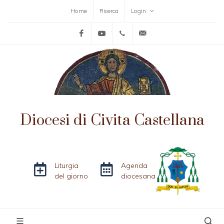
Home
Ricerca
Login
Facebook
YouTube
+39-0761-515152
info@diocesicivitacas
Diocesi di Civita Castellana
Liturgia
Agenda
del giorno
diocesana