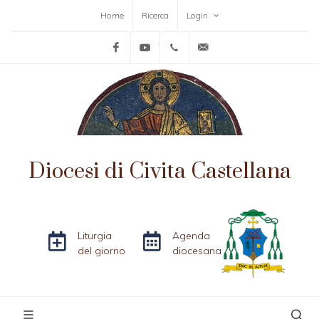
Home
Ricerca
Login
Facebook
YouTube
+39-0761-515152
info@diocesicivitacas
Diocesi di Civita Castellana
Liturgia
Agenda
del giorno
diocesana