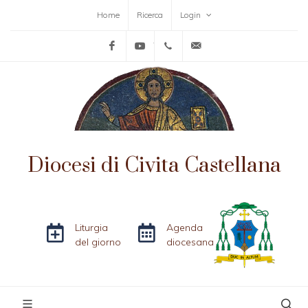
Home
Ricerca
Login
Facebook
YouTube
+39-0761-515152
info@diocesicivitacas
Diocesi di Civita Castellana
Liturgia
Agenda
del giorno
diocesana