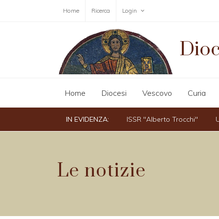
Home
Ricerca
Login
Dioc
Home
Diocesi
Vescovo
Curia
IN EVIDENZA:
ISSR "Alberto Trocchi"
U
Le notizie