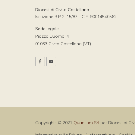
Diocesi di Civita Castellana
Iscrizione R.P.G. 15/87 - C.F. 90014540562
Sede legale:
Piazza Duomo, 4
01033 Civita Castellana (VT)
Copyrights © 2021
Quantium Srl
per Diocesi di Civ