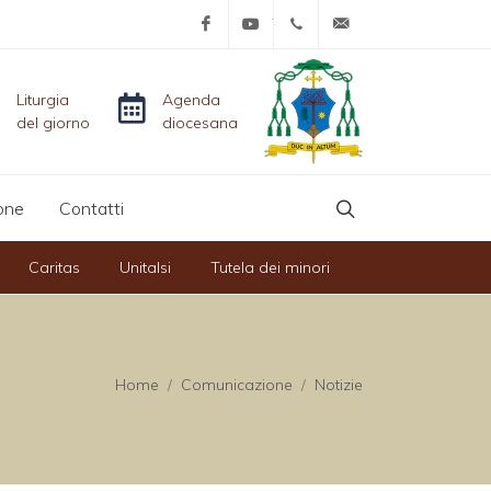
Facebook
YouTube
+39-0761-515152
info@diocesicivit
Liturgia
Agenda
del giorno
diocesana
one
Contatti
Caritas
Unitalsi
Tutela dei minori
Home
Comunicazione
Notizie