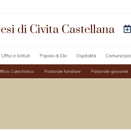
esi di Civita Castellana
Uffici e Istituti
Popolo di Dio
Ospitalità
Comunicazi
fficio Catechistico
Pastorale familiare
Pastorale giovanile