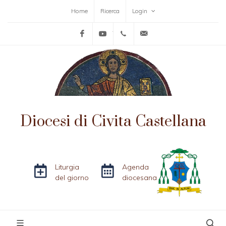
Home
Ricerca
Login
Facebook
YouTube
+39-0761-515152
info@diocesicivitacas
Diocesi di Civita Castellana
Liturgia
Agenda
del giorno
diocesana