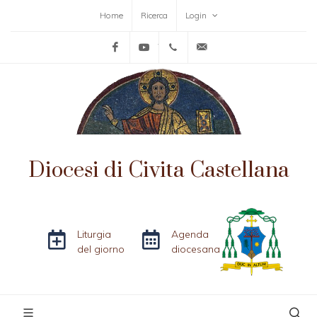
Home
Ricerca
Login
Facebook
YouTube
+39-0761-515152
info@diocesicivitacas
Diocesi di Civita Castellana
Liturgia
Agenda
del giorno
diocesana